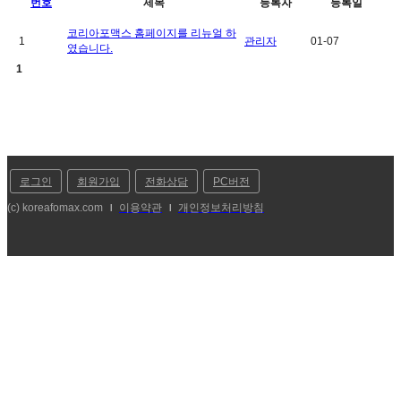
번호
제목
등록자
등록일
코리아포맥스 홈페이지를 리뉴얼 하
1
관리자
01-07
였습니다.
1
로그인
회원가입
전화상담
PC버전
(c) koreafomax.com
이용약관
개인정보처리방침
l
l