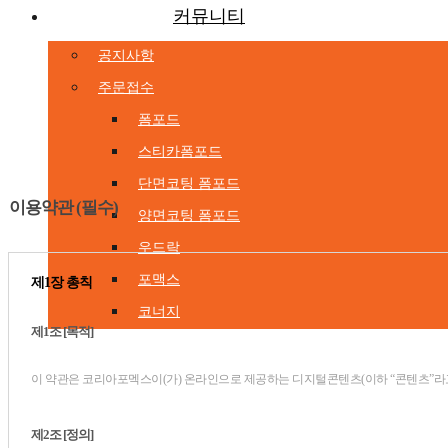
커뮤니티
공지사항
주문접수
폼포드
스티카폼포드
단면코팅 폼포드
이용약관 (필수)
양면코팅 폼포드
우드락
포맥스
제1장 총칙
코너지
제1조 [목적]
이 약관은 코리아포멕스이(가) 온라인으로 제공하는 디지털콘텐츠(이하 “콘텐츠”라고
제2조 [정의]